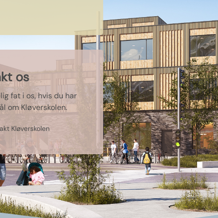
kt os
ig fat i os, hvis du har
l om Kløverskolen.
akt Kløverskolen