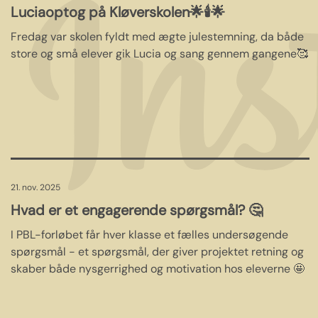
Luciaoptog på Kløverskolen🌟🕯️🌟
Fredag var skolen fyldt med ægte julestemning, da både
store og små elever gik Lucia og sang gennem gangene🥰
21. nov. 2025
Hvad er et engagerende spørgsmål? 🤔
I PBL-forløbet får hver klasse et fælles undersøgende
spørgsmål - et spørgsmål, der giver projektet retning og
skaber både nysgerrighed og motivation hos eleverne 🤩