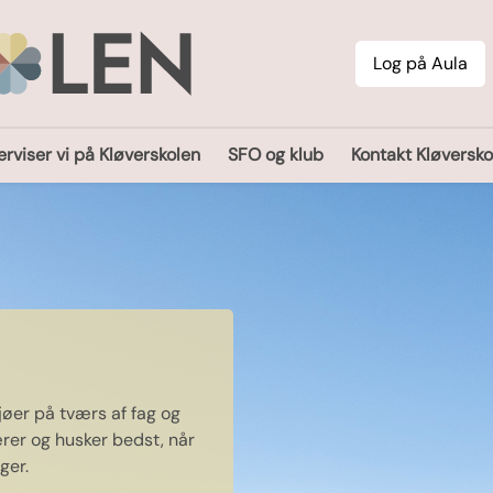
Log på Aula
rviser vi på Kløverskolen
SFO og klub
Kontakt Kløversko
øer på tværs af fag og
lærer og husker bedst, når
ger.