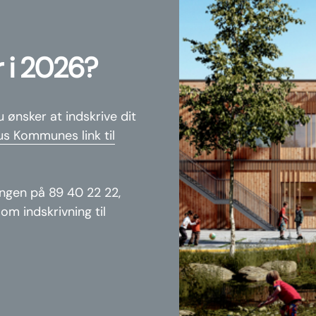
r i 2026?
u ønsker at indskrive dit
s Kommunes link til
ingen på 89 40 22 22,
om indskrivning til