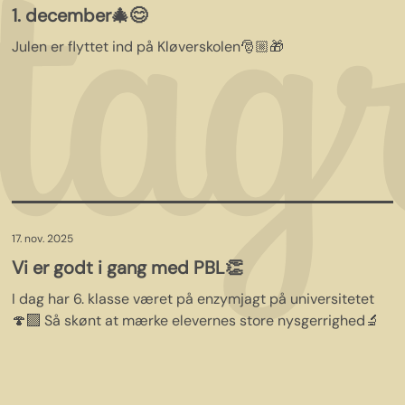
1. december🎄😊
Julen er flyttet ind på Kløverskolen🎅🏼🎁
17. nov. 2025
Vi er godt i gang med PBL👏
I dag har 6. klasse været på enzymjagt på universitetet
🍄‍🟫 Så skønt at mærke elevernes store nysgerrighed🔬